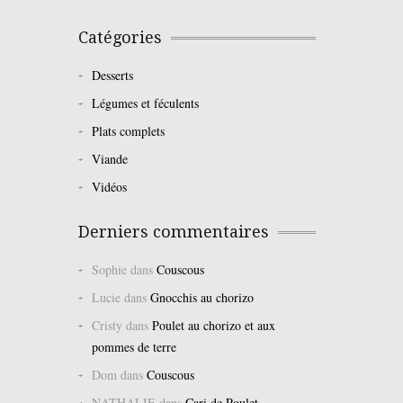
Catégories
Desserts
Légumes et féculents
Plats complets
Viande
Vidéos
Derniers commentaires
Sophie
dans
Couscous
Lucie
dans
Gnocchis au chorizo
Cristy
dans
Poulet au chorizo et aux
pommes de terre
Dom
dans
Couscous
NATHALIE
dans
Cari de Poulet