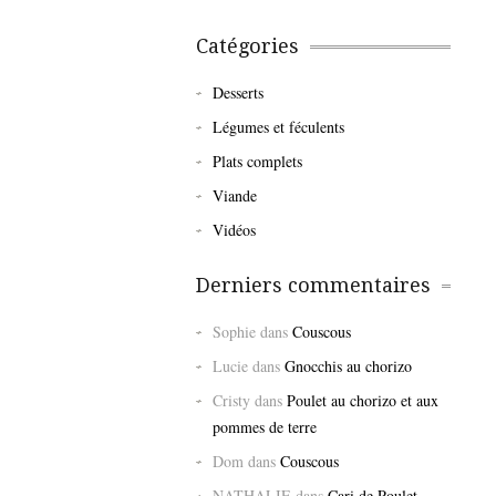
Catégories
Desserts
Légumes et féculents
Plats complets
Viande
Vidéos
Derniers commentaires
Sophie
dans
Couscous
Lucie
dans
Gnocchis au chorizo
Cristy
dans
Poulet au chorizo et aux
pommes de terre
Dom
dans
Couscous
NATHALIE
dans
Cari de Poulet