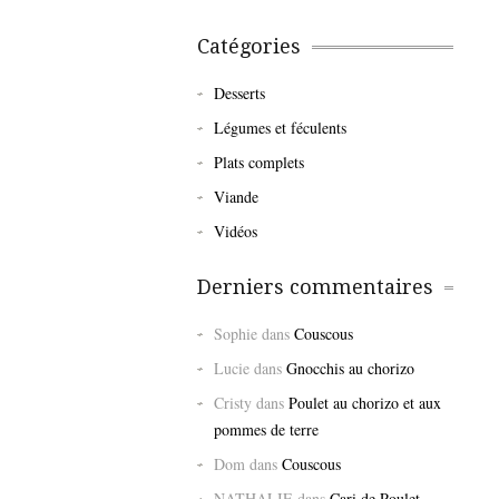
Catégories
Desserts
Légumes et féculents
Plats complets
Viande
Vidéos
Derniers commentaires
Sophie
dans
Couscous
Lucie
dans
Gnocchis au chorizo
Cristy
dans
Poulet au chorizo et aux
pommes de terre
Dom
dans
Couscous
NATHALIE
dans
Cari de Poulet